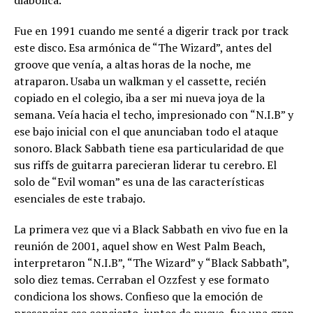
Fue en 1991 cuando me senté a digerir track por track
este disco. Esa armónica de “The Wizard”, antes del
groove que venía, a altas horas de la noche, me
atraparon. Usaba un walkman y el cassette, recién
copiado en el colegio, iba a ser mi nueva joya de la
semana. Veía hacia el techo, impresionado con “N.I.B” y
ese bajo inicial con el que anunciaban todo el ataque
sonoro. Black Sabbath tiene esa particularidad de que
sus riffs de guitarra parecieran liderar tu cerebro. El
solo de “Evil woman” es una de las características
esenciales de este trabajo.
La primera vez que vi a Black Sabbath en vivo fue en la
reunión de 2001, aquel show en West Palm Beach,
interpretaron “N.I.B”, “The Wizard” y “Black Sabbath”,
solo diez temas. Cerraban el Ozzfest y ese formato
condiciona los shows. Confieso que la emoción de
presenciar ese concierto, juntos de nuevo, fue una gran