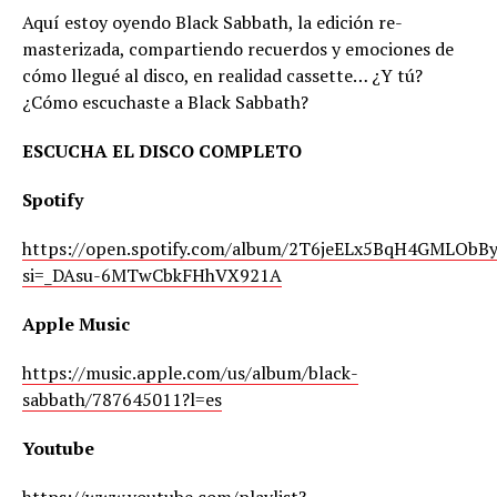
Aquí estoy oyendo Black Sabbath, la edición re-
masterizada, compartiendo recuerdos y emociones de
cómo llegué al disco, en realidad cassette… ¿Y tú?
¿Cómo escuchaste a Black Sabbath?
ESCUCHA EL DISCO COMPLETO
Spotify
https://open.spotify.com/album/2T6jeELx5BqH4GMLObB
si=_DAsu-6MTwCbkFHhVX921A
Apple Music
https://music.apple.com/us/album/black-
sabbath/787645011?l=es
Youtube
https://www.youtube.com/playlist?