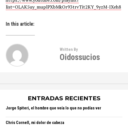
list=OLAK5uy_muplPXbMkOr93trvTit2KY_9yzM-IXeh8
In this article:
Written By
Oidossucios
ENTRADAS RECIENTES
Jorge Spiteri, el hombre que veía lo que no podías ver
Chris Cornell, mi dolor de cabeza