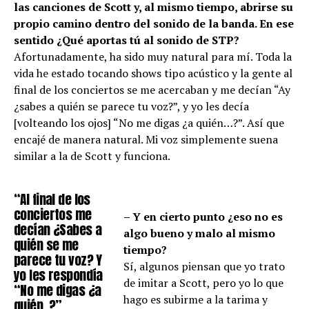
las canciones de Scott y, al mismo tiempo, abrirse su
propio camino dentro del sonido de la banda. En ese
sentido ¿Qué aportas tú al sonido de STP?
Afortunadamente, ha sido muy natural para mí. Toda la
vida he estado tocando shows tipo acústico y la gente al
final de los conciertos se me acercaban y me decían “Ay
¿sabes a quién se parece tu voz?”, y yo les decía
[volteando los ojos] “No me digas ¿a quién…?”. Así que
encajé de manera natural. Mi voz simplemente suena
similar a la de Scott y funciona.
“Al final de los
conciertos me
– Y en cierto punto ¿eso no es
decían ¿Sabes a
algo bueno y malo al mismo
quién se me
tiempo?
parece tu voz? Y
Sí, algunos piensan que yo trato
yo les respondía
de imitar a Scott, pero yo lo que
“No me digas ¿a
hago es subirme a la tarima y
quién..?”