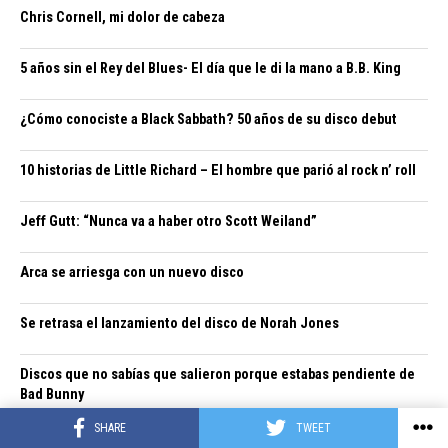
Chris Cornell, mi dolor de cabeza
5 años sin el Rey del Blues- El día que le di la mano a B.B. King
¿Cómo conociste a Black Sabbath? 50 años de su disco debut
10 historias de Little Richard – El hombre que parió al rock n’ roll
Jeff Gutt: “Nunca va a haber otro Scott Weiland”
Arca se arriesga con un nuevo disco
Se retrasa el lanzamiento del disco de Norah Jones
Discos que no sabías que salieron porque estabas pendiente de
Bad Bunny
SHARE
TWEET
La Primera Edición del Hop Festival Venezuela llega a la Plaza