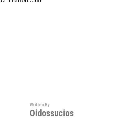
uz  Tiburón Club
Written By
Oidossucios