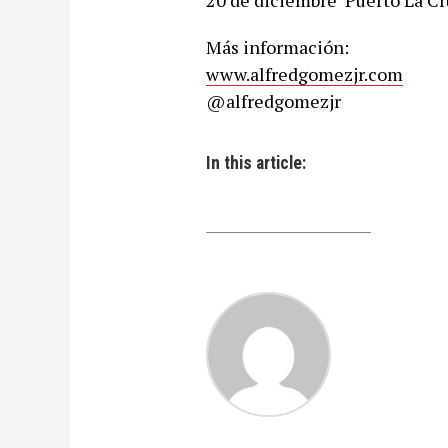
20 de diciembre  Puerto La Cr
Más información:
www.alfredgomezjr.com
@alfredgomezjr
In this article: