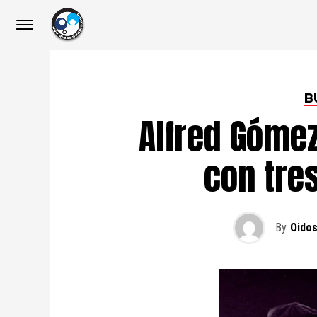
B
Alfred Gómez
con tre
By
Oidos