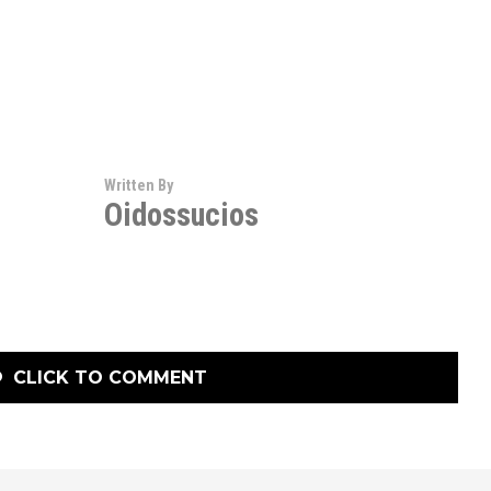
Written By
Oidossucios
CLICK TO COMMENT