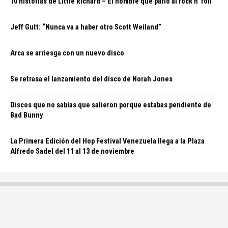
10 historias de Little Richard – El hombre que parió al rock n’ roll
Jeff Gutt: “Nunca va a haber otro Scott Weiland”
Arca se arriesga con un nuevo disco
Se retrasa el lanzamiento del disco de Norah Jones
Discos que no sabías que salieron porque estabas pendiente de
Bad Bunny
La Primera Edición del Hop Festival Venezuela llega a la Plaza
Alfredo Sadel del 11 al 13 de noviembre