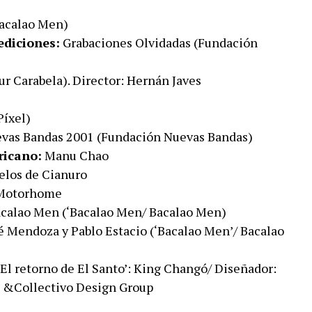
acalao Men)
ediciones:
Grabaciones Olvidadas (Fundación
ur Carabela). Director: Hernán Javes
Píxel)
evas Bandas 2001 (Fundación Nuevas Bandas)
ricano:
Manu Chao
los de Cianuro
Motorhome
calao Men (‘Bacalao Men/ Bacalao Men)
é Mendoza y Pablo Estacio (‘Bacalao Men’/ Bacalao
El retorno de El Santo’: King Changó/ Diseñador:
 &Collectivo Design Group