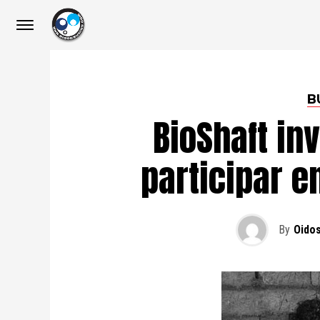
B
BioShaft inv
participar e
By
Oido