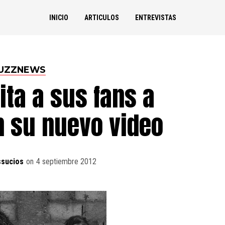
INICIO
ARTICULOS
ENTREVISTAS
UZZNEWS
ita a sus fans a
n su nuevo video
ssucios
on
4 septiembre 2012