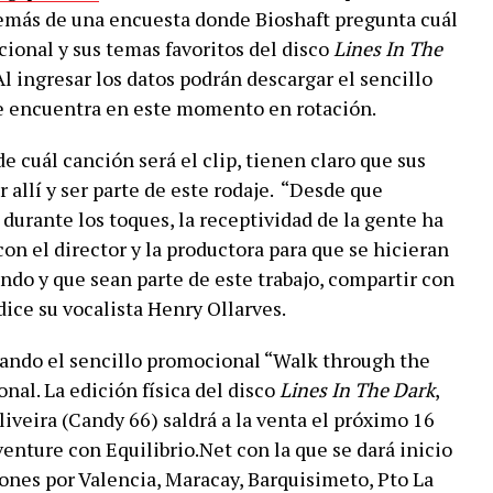
demás de una encuesta donde Bioshaft pregunta cuál
cional y sus temas favoritos del disco
Lines In The
. Al ingresar los datos podrán descargar el sencillo
se encuentra en este momento en rotación.
 cuál canción será el clip, tienen claro que sus
r allí y ser parte de este rodaje. “Desde que
 durante los toques, la receptividad de la gente ha
on el director y la productora para que se hicieran
ando y que sean parte de este trabajo, compartir con
 dice su vocalista Henry Ollarves.
ando el sencillo promocional “Walk through the
ional. La edición física del disco
Lines In The Dark
,
iveira (Candy 66) saldrá a la venta el próximo 16
venture con Equilibrio.Net con la que se dará inicio
iones por Valencia, Maracay, Barquisimeto, Pto La