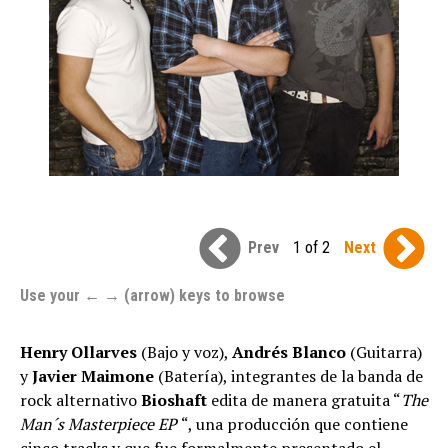
Prev
1 of 2
Next
Use your ← → (arrow) keys to browse
Henry Ollarves
(Bajo y voz),
Andrés Blanco
(Guitarra)
y
Javier Maimone
(Batería), integrantes de la banda de
rock alternativo
Bioshaft
edita de manera gratuita “
The
Man´s Masterpiece EP
“, una producción que contiene