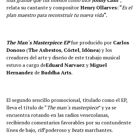
más grande que tus miedos como dice
Jonny Cash
“,
relata su cantante y compositor
Henry Ollarves: “
Es el
plan maestro para reconstruir tu nueva vida
“.
The Man´s Masterpiece EP
fue producido por
Carlos
Donoso
(
The Asbestos
,
Cóctel
,
Idónea
) y los
creadores del arte y diseño de este trabajo musical
estuvo a cargo de
Eduard Narvaez
y
Miguel
Hernandez
de
Buddha Arts
.
El segundo sencillo promocional, titulado como el EP,
lleva el título de “
The man´s masterpiece
” y ya se
encuentra rotando en las radios venezolanas,
recibiendo comentarios favorables por su contundente
línea de bajo,
riff
poderoso y
beats
marchantes.