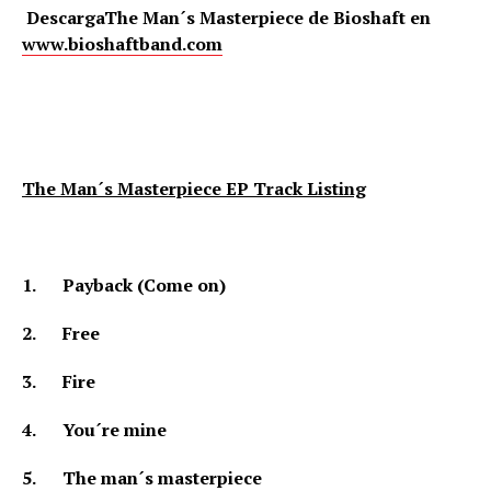
Descarga
The Man´s Masterpiece de Bioshaft en
www.bioshaftband.com
The Man´s Masterpiece EP Track Listing
1.
Payback (Come on)
2.
Free
3.
Fire
4.
You´re mine
5.
The man´s masterpiece