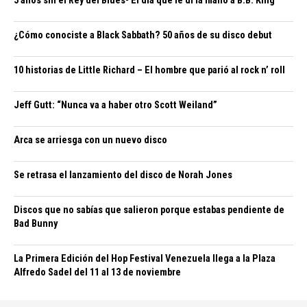
5 años sin el Rey del Blues- El día que le di la mano a B.B. King
¿Cómo conociste a Black Sabbath? 50 años de su disco debut
10 historias de Little Richard – El hombre que parió al rock n’ roll
Jeff Gutt: “Nunca va a haber otro Scott Weiland”
Arca se arriesga con un nuevo disco
Se retrasa el lanzamiento del disco de Norah Jones
Discos que no sabías que salieron porque estabas pendiente de
Bad Bunny
La Primera Edición del Hop Festival Venezuela llega a la Plaza
Alfredo Sadel del 11 al 13 de noviembre