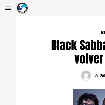
B
Black Sabb
volver
By
Oid