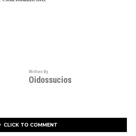
Written By
Oidossucios
CLICK TO COMMENT