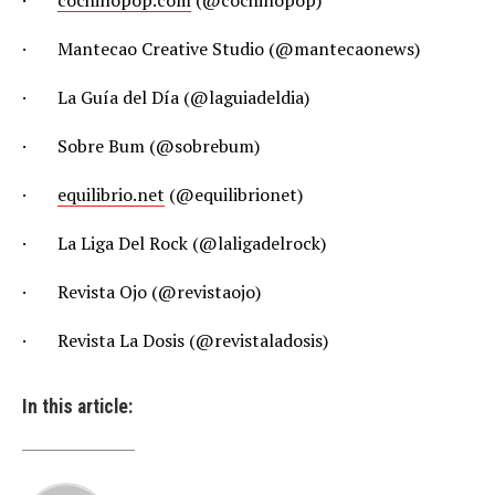
·
cochinopop.com
(@cochinopop)
· Mantecao Creative Studio (@mantecaonews)
· La Guía del Día (@laguiadeldia)
· Sobre Bum (@sobrebum)
·
equilibrio.net
(@equilibrionet)
· La Liga Del Rock (@laligadelrock)
· Revista Ojo (@revistaojo)
· Revista La Dosis (@revistaladosis)
In this article: