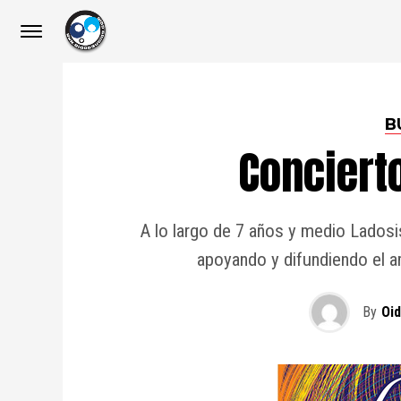
B
Conciert
A lo largo de 7 años y medio Ladosi
apoyando y difundiendo el am
By
Oi