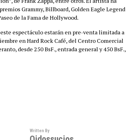
on”, de Frank Zappa, entre otros. El artista ha
s premios Grammy, Billboard, Golden Eagle Legend
 Paseo de la Fama de Hollywood.
e este espectáculo estarán en pre-venta limitada a
iciembre en Hard Rock Café, del Centro Comercial
ranto, desde 250 BsF., entrada general y 450 BsF.,
Written By
Oidossucios