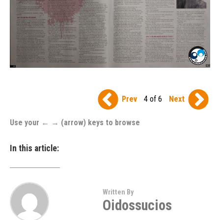
Prev
4 of 6
Next
Use your ← → (arrow) keys to browse
In this article:
Written By
Oidossucios