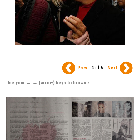
Prev
4 of 6
Next
Use your ← → (arrow) keys to browse