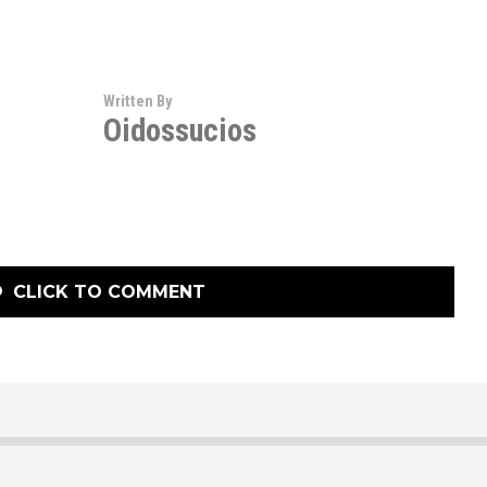
Written By
Oidossucios
CLICK TO COMMENT