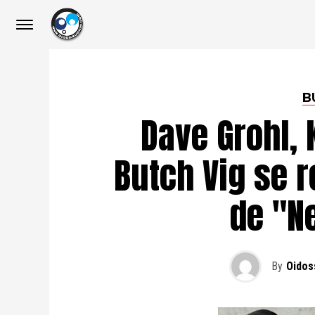
B
Dave Grohl, 
Butch Vig se 
de "N
By
Oidos