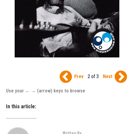
Prev
2 of 3
Next
Use your ← → (arrow) keys to browse
In this article:
Written By