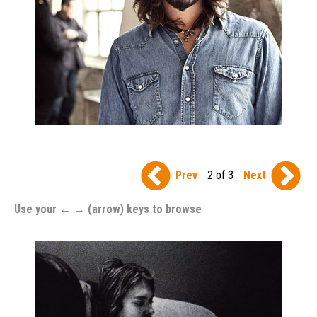
Prev
2 of 3
Next
Use your ← → (arrow) keys to browse