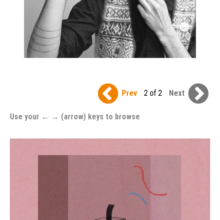
Prev
2 of 2
Next
Use your ← → (arrow) keys to browse