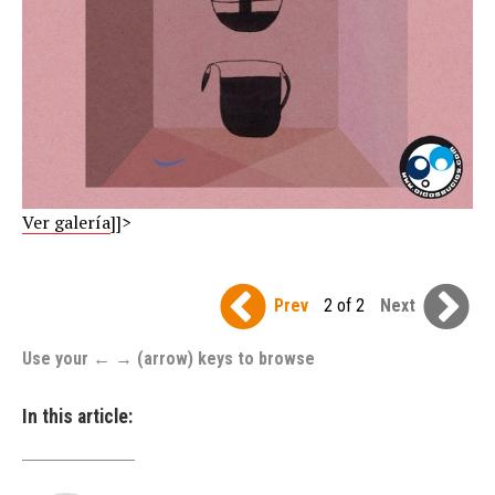
Ver galería
]]>
Prev
2 of 2
Next
Use your ← → (arrow) keys to browse
In this article: