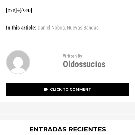
[osp]4[/osp]
In this article:
Daniel Noboa
,
Nuevas Bandas
Written By
Oidossucios
CLICK TO COMMENT
ENTRADAS RECIENTES