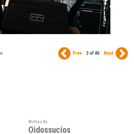
se
Prev
3 of 46
Next
Written By
Oidossucios