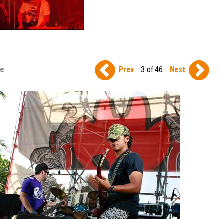
se
Prev
3 of 46
Next