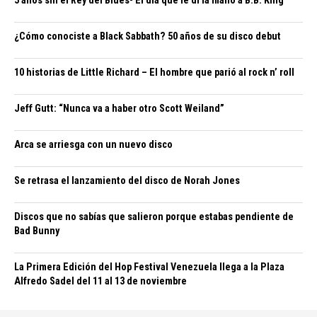
5 años sin el Rey del Blues- El día que le di la mano a B.B. King
¿Cómo conociste a Black Sabbath? 50 años de su disco debut
10 historias de Little Richard – El hombre que parió al rock n’ roll
Jeff Gutt: “Nunca va a haber otro Scott Weiland”
Arca se arriesga con un nuevo disco
Se retrasa el lanzamiento del disco de Norah Jones
Discos que no sabías que salieron porque estabas pendiente de
Bad Bunny
La Primera Edición del Hop Festival Venezuela llega a la Plaza
Alfredo Sadel del 11 al 13 de noviembre