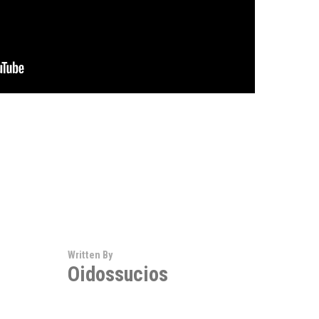
Written By
Oidossucios