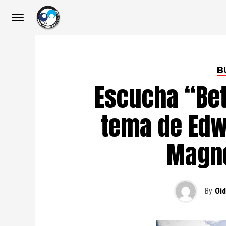
B
Escucha “Bet
tema de Edw
Magne
By
Oi