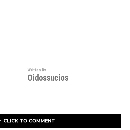
Written By
Oidossucios
CLICK TO COMMENT