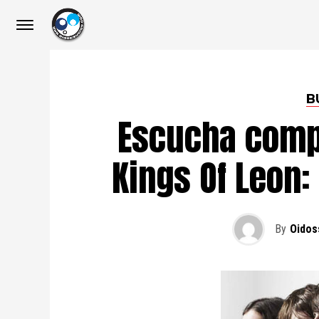
B
Escucha compe
Kings Of Leon:
By
Oidos