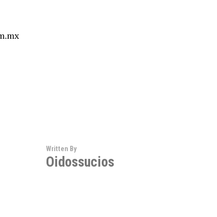
om.mx
Written By
Oidossucios