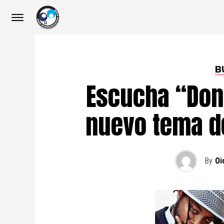
B
Escucha “Don´
nuevo tema d
By
Oi