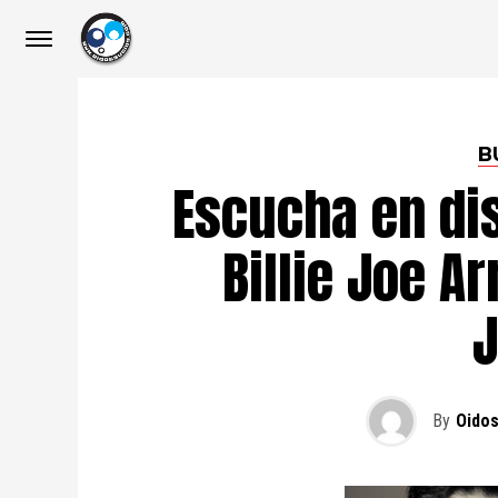
B
Escucha en di
Billie Joe A
By
Oidos