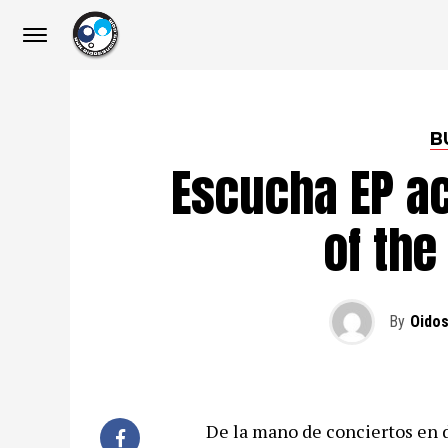
B
Escucha EP a
of the
By
Oidos
De la mano de conciertos en d