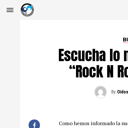
B
Escucha lo 
“Rock N Ro
By
Oidos
Como hemos informado la nue