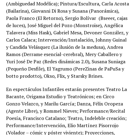
(Ambiguedad Modélica); Pintura/Escultura, Carla Acosta
(Bailarina), Giovanni Di Rosa y Susana (Panorámica),
Paola Franco (El Retorno), Sergio Bolívar (Bseeer, cajas
de luces), José Miguel del Pozo (Monstroise), Angélica
Talavera (Miss Hask), Gabriel Mesa, Devoner González, y
Carlos Calaca; Intervención/Instalación, Johnny Guinal
y Candida Velásquez (La ilusión de la medusa), Andrea
Ramos (Derrame esencial-cerebral), Mery Caballero y
Yuri José De Paz (Redes dinámicas 2.0), Susana Suniaga
(Pequeño Desfile), El Yagrumo (PereZinas de PaPuSa y
botto prodotto), Okso, Flix, y Starsky Brines.
En espectáculos Infantiles estarán presentes Teatro La
Bacante, Origama Estudio y Teatrónicos; en Circo
Gonzo Velazco, y Marilu García; Danza, Félix Oropeza
(Agente Libre), y Rommel Nieves; Performance/Recital
Poesía, Francisco Catalano; Teatro, Indeleble creación;
Performance/Intervención, Elio Martínez Pisorrojo
(Volador – cómic y póster viviente); Proyecciones,