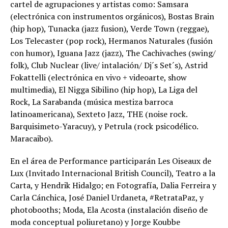
cartel de agrupaciones y artistas como: Samsara
(electrónica con instrumentos orgánicos), Bostas Brain
(hip hop), Tunacka (jazz fusion), Verde Town (reggae),
Los Telecaster (pop rock), Hermanos Naturales (fusión
con humor), Iguana Jazz (jazz), The Cachivaches (swing/
folk), Club Nuclear (live/ intalación/ Dj´s Set´s), Astrid
Fokattelli (electrónica en vivo + videoarte, show
multimedia), El Nigga Sibilino (hip hop), La Liga del
Rock, La Sarabanda (música mestiza barroca
latinoamericana), Sexteto Jazz, THE (noise rock.
Barquisimeto-Yaracuy), y Petrula (rock psicodélico.
Maracaibo).
En el área de Performance participarán Les Oiseaux de
Lux (Invitado Internacional British Council), Teatro a la
Carta, y Hendrik Hidalgo; en Fotografía, Dalia Ferreira y
Carla Cánchica, José Daniel Urdaneta, #RetrataPaz, y
photobooths; Moda, Ela Acosta (instalación diseño de
moda conceptual poliuretano) y Jorge Koubbe