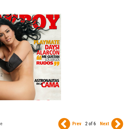
se
Prev
2 of 6
Next