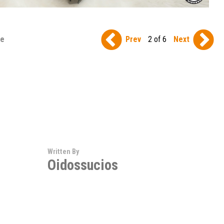
se
Prev
2 of 6
Next
Written By
Oidossucios