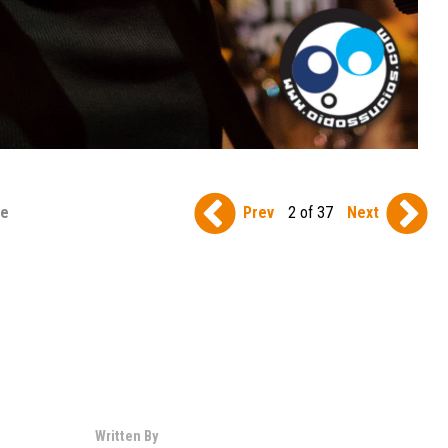
se
Prev
2 of 37
Next
Written By