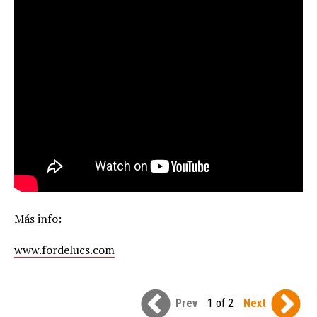
Más info:
www.fordelucs.com
Prev
1 of 2
Next