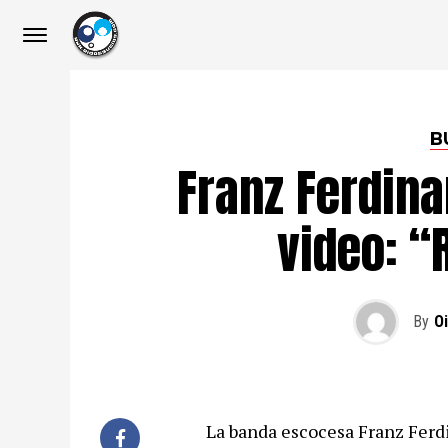
B
Franz Ferdin
video: “
By
O
La banda escocesa Franz Ferdi