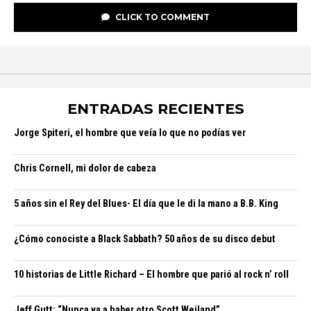
CLICK TO COMMENT
ENTRADAS RECIENTES
Jorge Spiteri, el hombre que veía lo que no podías ver
Chris Cornell, mi dolor de cabeza
5 años sin el Rey del Blues- El día que le di la mano a B.B. King
¿Cómo conociste a Black Sabbath? 50 años de su disco debut
10 historias de Little Richard – El hombre que parió al rock n’ roll
Jeff Gutt: “Nunca va a haber otro Scott Weiland”