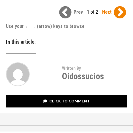
Prev
1 of 2
Next
Use your ← → (arrow) keys to browse
In this article:
Written By
Oidossucios
CLICK TO COMMENT