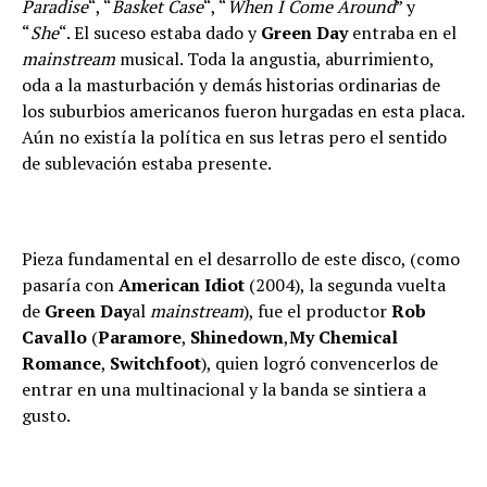
Paradise
“, “
Basket Case
“, “
When I Come Around
” y
“
She
“.
El suceso estaba dado y
Green Day
entraba en el
mainstream
musical. Toda la angustia, aburrimiento,
oda a la masturbación y demás historias ordinarias de
los suburbios americanos fueron hurgadas en esta placa.
Aún no existía la política en sus letras pero el sentido
de sublevación estaba presente.
Pieza fundamental en el desarrollo de este disco, (como
pasaría con
American Idiot
(2004), la segunda vuelta
de
Green Day
al
mainstream
), fue el productor
Rob
Cavallo
(
Paramore
,
Shinedown
,
My Chemical
Romance
,
Switchfoot
), quien logró convencerlos de
entrar en una multinacional y la banda se sintiera a
gusto.