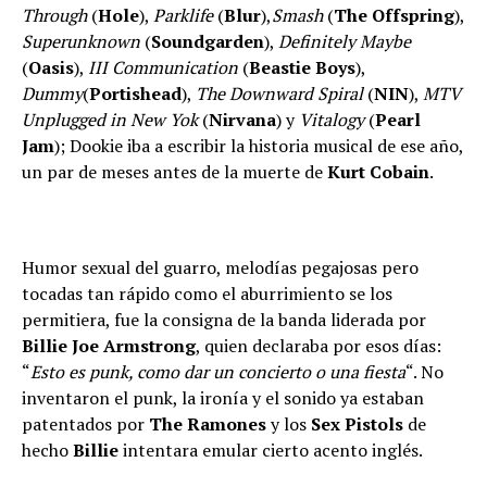
Through
(
Hole
),
Parklife
(
Blur
),
Smash
(
The Offspring
),
Superunknown
(
Soundgarden
),
Definitely Maybe
(
Oasis
),
III Communication
(
Beastie Boys
),
Dummy
(
Portishead
),
The Downward Spiral
(
NIN
),
MTV
Unplugged in New Yok
(
Nirvana
) y
Vitalogy
(
Pearl
Jam
); Dookie iba a escribir la historia musical de ese año,
un par de meses antes de la muerte de
Kurt Cobain
.
Humor sexual del guarro, melodías pegajosas pero
tocadas tan rápido como el aburrimiento se los
permitiera, fue la consigna de la banda liderada por
Billie Joe Armstrong
, quien declaraba por esos días:
“
Esto es punk, como dar un concierto o una fiesta
“. No
inventaron el punk, la ironía y el sonido ya estaban
patentados por
The Ramones
y los
Sex Pistols
de
hecho
Billie
intentara emular cierto acento inglés.