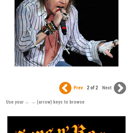
Prev
2 of 2
Next
Use your ← → (arrow) keys to browse