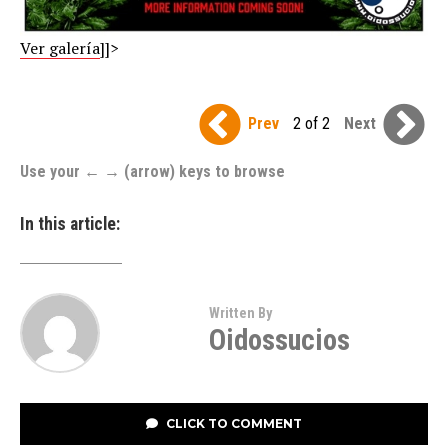
Ver galería
]]>
Prev
2 of 2
Next
Use your ← → (arrow) keys to browse
In this article:
Written By
Oidossucios
CLICK TO COMMENT