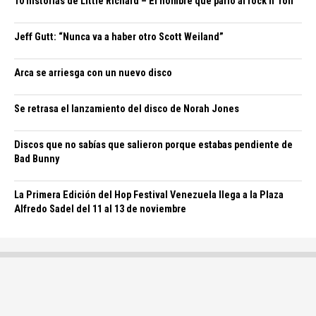
10 historias de Little Richard – El hombre que parió al rock n’ roll
Jeff Gutt: “Nunca va a haber otro Scott Weiland”
Arca se arriesga con un nuevo disco
Se retrasa el lanzamiento del disco de Norah Jones
Discos que no sabías que salieron porque estabas pendiente de
Bad Bunny
La Primera Edición del Hop Festival Venezuela llega a la Plaza
Alfredo Sadel del 11 al 13 de noviembre