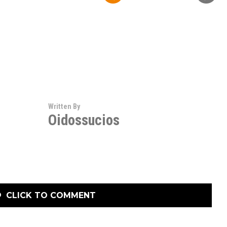
Written By
Oidossucios
CLICK TO COMMENT