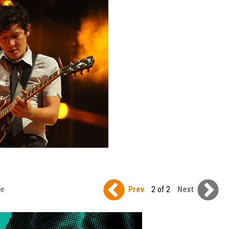
se
Prev
2 of 2
Next