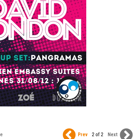
se
Prev
2 of 2
Next