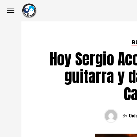
B
Hoy Sergio Aco
guitarra y d
C
By
Oid