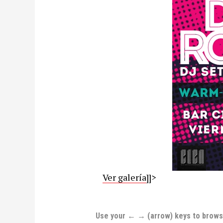
Ver galería
]]>
Use your ← → (arrow) keys to brow