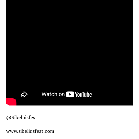
@Sibeluisfest
www.sibeliusfest.com