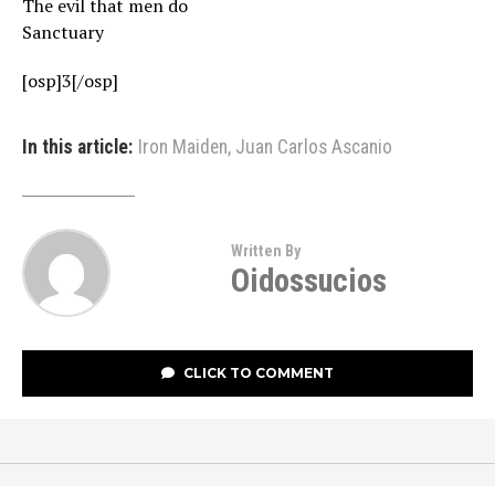
The evil that men do
Sanctuary
[osp]3[/osp]
In this article:
Iron Maiden
,
Juan Carlos Ascanio
Written By
Oidossucios
CLICK TO COMMENT