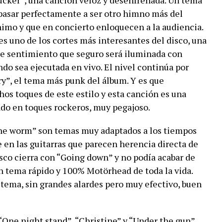
ucker”, una canción veloz y desenfrenada. Un tema
asar perfectamente a ser otro himno más del
nimo y que en concierto enloquecen a la audiencia.
es uno de los cortes más interesantes del disco, una
te sentimiento que seguro será iluminada con
o sea ejecutada en vivo. El nivel continúa por
ry”, el tema más punk del álbum. Y es que
s toques de este estilo y esta canción es una
ado en toques rockeros, muy pegajoso.
he worm” son temas muy adaptados a los tiempos
en las guitarras que parecen herencia directa de
sco cierra con “Going down” y no podía acabar de
n tema rápido y 100% Motörhead de toda la vida.
n tema, sin grandes alardes pero muy efectivo, buen
ne night stand”, “Christine” y “Under the gun”