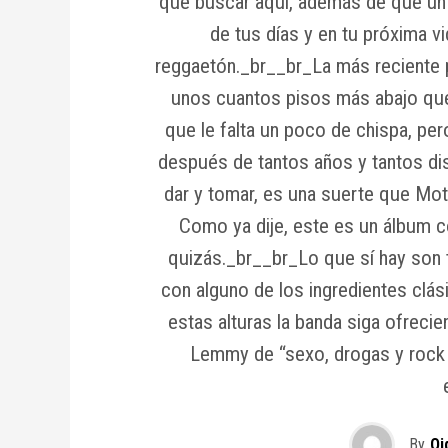
que buscar aquí, además de que un 
de tus días y en tu próxima v
reggaetón._br__br_La más reciente 
unos cuantos pisos más abajo que e
que le falta un poco de chispa, p
después de tantos años y tantos di
dar y tomar, es una suerte que Mot
Como ya dije, este es un álbum
quizás._br__br_Lo que sí hay son 
con alguno de los ingredientes clá
estas alturas la banda siga ofreci
Lemmy de “sexo, drogas y rock n
By
Oi