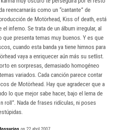
karma muy oscuro te perseguirá por el resto
ida reencarnarás como un “cantante” de
producción de Motörhead, Kiss of death, está
l inferno. Se trata de un álbum irregular, al
ero que presenta temas muy buenos. Y es que
scos, cuando esta banda ya tiene himnos para
örhead vaya a enriquecer aún más su setlist.
 corto en sorpresas, demasiado homogéneo
temas variados. Cada canción parece contar
sicos de Motörhead. Hay que agradecer que a
endo lo que mejor sabe hacer, bajo el lema de
 roll”. Nada de frases ridículas, ni poses
estúpidas.
dossucios
on
22 abril 2007