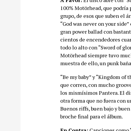
A Favor:
El disco abre con “S
100% Motörhead, que podría p
grupo, de esos que suben el á
“God was never on your side” 
gran power ballad con bastan
cientos de encendedores cuand
todo lo alto con “Sword of glo
Motörhead siempre tuvo mucho
muestra de ello, un punk bañ
“Be my baby” y “Kingdom of t
que corren, con mucho groove 
los mismísimos Pantera. El di
otra forma que no fuera con u
Buenos riffs, buen bajo y bue
broche final para el álbum.
En Contra:
Canciones como “O