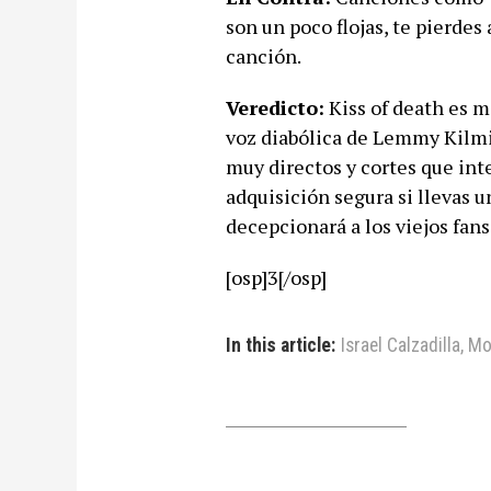
son un poco flojas, te pierdes
canción.
Veredicto:
Kiss of death es m
voz diabólica de Lemmy Kilmist
muy directos y cortes que int
adquisición segura si llevas un
decepcionará a los viejos fans
[osp]3[/osp]
In this article:
Israel Calzadilla
,
Mo