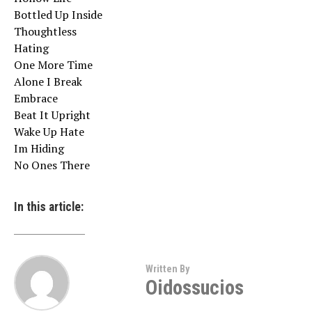
Bottled Up Inside
Thoughtless
Hating
One More Time
Alone I Break
Embrace
Beat It Upright
Wake Up Hate
Im Hiding
No Ones There
In this article:
Written By
Oidossucios