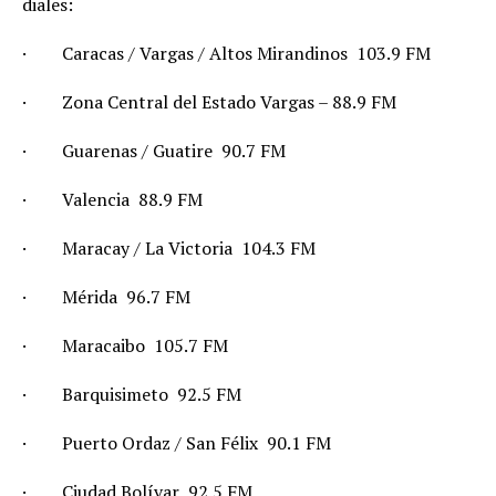
diales:
·
Caracas / Vargas / Altos Mirandinos  103.9 FM
·
Zona Central del Estado Vargas – 88.9 FM
·
Guarenas / Guatire  90.7 FM
·
Valencia  88.9 FM
·
Maracay / La Victoria  104.3 FM
·
Mérida  96.7 FM
·
Maracaibo  105.7 FM
·
Barquisimeto  92.5 FM
·
Puerto Ordaz / San Félix  90.1 FM
·
Ciudad Bolívar  92.5 FM