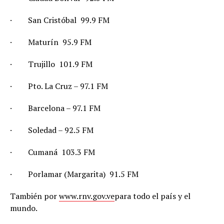
·
San Cristóbal  99.9 FM
·
Maturín  95.9 FM
·
Trujillo  101.9 FM
·
Pto. La Cruz – 97.1 FM
·
Barcelona – 97.1 FM
·
Soledad – 92.5 FM
·
Cumaná  103.3 FM
·
Porlamar (Margarita)  91.5 FM
También por
www.rnv.gov.ve
para todo el país y el
mundo.