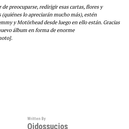
de preocuparse, redirigir esas cartas, flores y
 (quiénes lo apreciarán mucho más), estén
Lemmy y Motörhead desde luego en ello están. Gracias
nuevo álbum en forma de enorme
moto].
Written By
Oidossucios