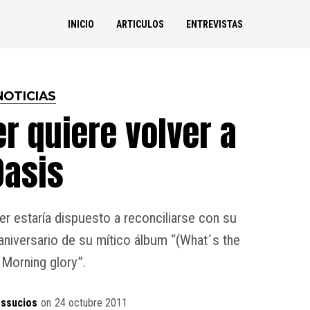
INICIO
ARTICULOS
ENTREVISTAS
NOTICIAS
r quiere volver a
Oasis
r estaría dispuesto a reconciliarse con su
aniversario de su mítico álbum “(What´s the
 Morning glory”.
ossucios
on
24 octubre 2011