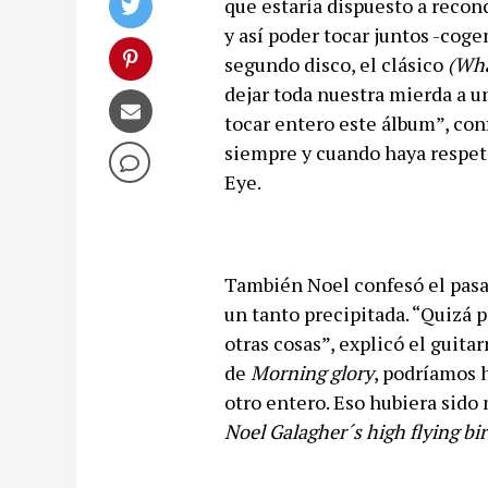
que estaría dispuesto a recon
y así poder tocar juntos -cog
segundo disco, el clásico
(Wha
dejar toda nuestra mierda a un
tocar entero este álbum”, conf
siempre y cuando haya respeto 
Eye.
También Noel confesó el pasad
un tanto precipitada. “Quizá
otras cosas”, explicó el guitar
de
Morning glory
, podríamos 
otro entero. Eso hubiera sido 
Noel Galagher´s high flying bi