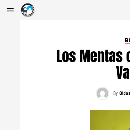
B
Los Mentas c
Va
By
Oido