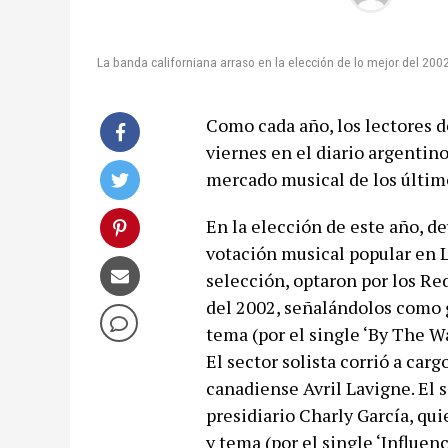
La banda californiana arraso en la elección de lo mejor del 2002 
Como cada año, los lectores d
viernes en el diario argentino
mercado musical de los último
En la elección de este año, de
votación musical popular en L
selección, optaron por los R
del 2002, señalándolos como g
tema (por el single ‘By The W
El sector solista corrió a ca
canadiense Avril Lavigne. El s
presidiario Charly García, qui
y tema (por el single ‘Influe