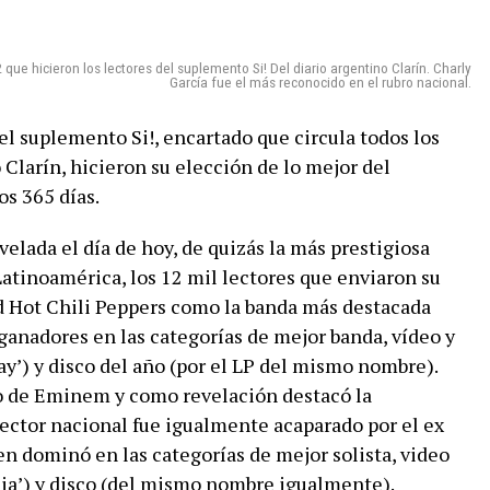
que hicieron los lectores del suplemento Si! Del diario argentino Clarín. Charly
García fue el más reconocido en el rubro nacional.
el suplemento Si!, encartado que circula todos los
 Clarín, hicieron su elección de lo mejor del
s 365 días.
velada el día de hoy, de quizás la más prestigiosa
atinoamérica, los 12 mil lectores que enviaron su
ed Hot Chili Peppers como la banda más destacada
anadores en las categorías de mejor banda, vídeo y
ay’) y disco del año (por el LP del mismo nombre).
rgo de Eminem y como revelación destacó la
ector nacional fue igualmente acaparado por el ex 
en dominó en las categorías de mejor solista, video
ncia’) y disco (del mismo nombre igualmente).