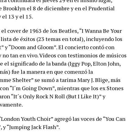
ira continuará el jueves 29 en el mismo lugar,
e Brooklyn el 8 de diciembre y en el Prudential
el 13 y el 15.
el cover de 1963 de los Beatles, “I Wanna Be Your
lista de éxitos (23 temas en total), incluyendo los
” y “Doom and Gloom”. El concierto contó con
 y no tan en vivo. Videos con testimonios de músicos
 el significado de la banda (Iggy Pop, Elton John,
más) fue la manera en que comenzó la
mme Shelter” se sumó a tarima Mary J. Blige, más
 con “I´m Going Down”, mientras que los ex Stones
on “It´s Only Rock N Roll (But I Like It)” y
ivamente.
“London Youth Choir” agregó las voces de “You Can
 y “Jumping Jack Flash”.