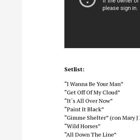
Setlist:
“I Wanna Be Your Man”
“Get Off Of My Cloud”
“It´s All Over Now”
“Paint It Black”
“Gimme Shelter” (con Mary J 
“Wild Horses”
“All Down The Line”