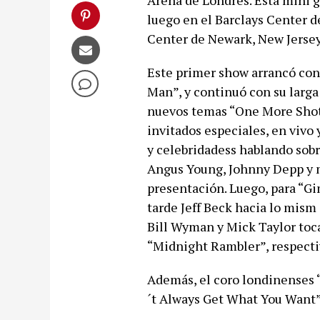
Arena de Londres. Esta mini g
luego en el Barclays Center d
Center de Newark, New Jersey 
Este primer show arrancó con 
Man”, y continuó con su larga 
nuevos temas “One More Shot
invitados especiales, en vivo
y celebridadess hablando sobre
Angus Young, Johnny Depp y 
presentación. Luego, para “Gi
tarde Jeff Beck hacia lo mism
Bill Wyman y Mick Taylor tocar
“Midnight Rambler”, respect
Además, el coro londinenses 
´t Always Get What You Want”,