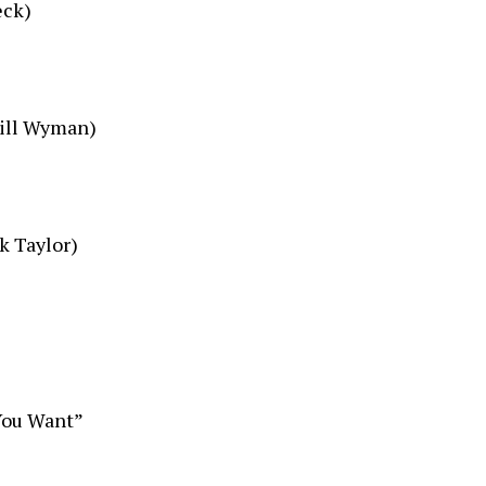
eck)
Bill Wyman)
k Taylor)
You Want”