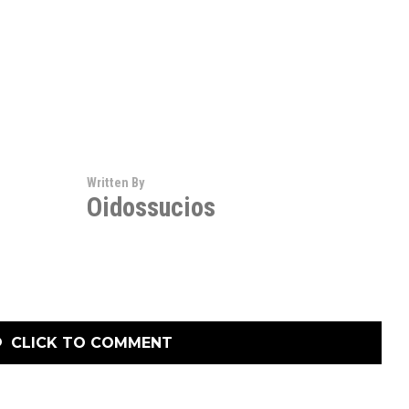
Written By
Oidossucios
CLICK TO COMMENT