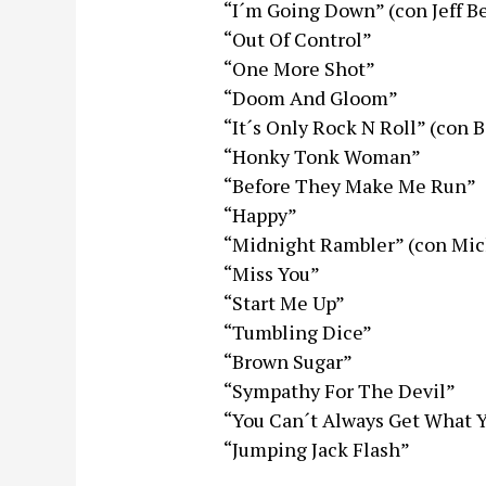
“I´m Going Down” (con Jeff B
“Out Of Control”
“One More Shot”
“Doom And Gloom”
“It´s Only Rock N Roll” (con 
“Honky Tonk Woman”
“Before They Make Me Run”
“Happy”
“Midnight Rambler” (con Mic
“Miss You”
“Start Me Up”
“Tumbling Dice”
“Brown Sugar”
“Sympathy For The Devil”
“You Can´t Always Get What 
“Jumping Jack Flash”