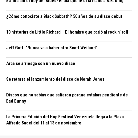
5 años sin el Rey del Blues- El día que le di la mano a B.B. King
¿Cómo conociste a Black Sabbath? 50 años de su disco debut
10 historias de Little Richard – El hombre que parió al rock n’ roll
Jeff Gutt: “Nunca va a haber otro Scott Weiland”
Arca se arriesga con un nuevo disco
Se retrasa el lanzamiento del disco de Norah Jones
Discos que no sabías que salieron porque estabas pendiente de
Bad Bunny
La Primera Edición del Hop Festival Venezuela llega a la Plaza
Alfredo Sadel del 11 al 13 de noviembre